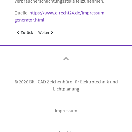
Verbraucherschlichtungsstelle teilzunehmen.
Quelle:
https://www.e-recht24.de/impressum-
generator.html
Vorheriger Beitrag: Datenschutz
Nächster Beitrag: Kontakt
Zurück
Weiter
© 2026 BK - CAD Zeichenbüro für Elektrotechnik und
Lichtplanung
Impressum