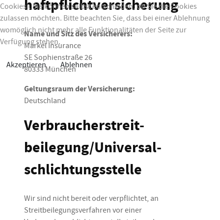
haftpflicht­versicherung
Cookies). Sie können selbst entscheiden, ob Sie die Cookies
zulassen möchten. Bitte beachten Sie, dass bei einer Ablehnung
womöglich nicht mehr alle Funktionalitäten der Seite zur
Name und Sitz des Versicherers:
Verfügung stehen.
Markel Insurance
SE Sophienstraße 26
Akzeptieren
Ablehnen
80333 München
Geltungsraum der Versicherung:
Deutschland
Verbraucher­streit­
beilegung/Universal­
schlichtungs­stelle
Wir sind nicht bereit oder verpflichtet, an
Streitbeilegungsverfahren vor einer