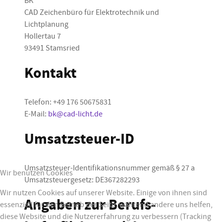
BK
CAD Zeichenbüro für Elektrotechnik und
Lichtplanung
Hollertau 7
93491 Stamsried
Kontakt
Telefon: +49 176 50675831
E-Mail:
bk@cad-licht.de
Umsatzsteuer-ID
Umsatzsteuer-Identifikationsnummer gemäß § 27 a
Wir benutzen Cookies
Umsatzsteuergesetz: DE367282293
Wir nutzen Cookies auf unserer Website. Einige von ihnen sind
Angaben zur Berufs­
essenziell für den Betrieb der Seite, während andere uns helfen,
diese Website und die Nutzererfahrung zu verbessern (Tracking